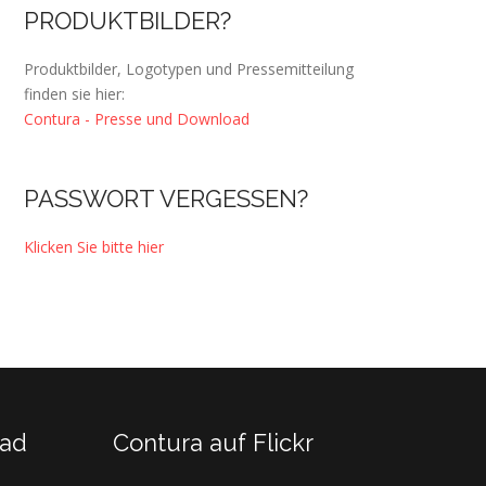
PRODUKTBILDER?
Produktbilder, Logotypen und Pressemitteilung
finden sie hier:
Contura - Presse und Download
PASSWORT VERGESSEN?
Klicken Sie bitte hier
oad
Contura auf Flickr